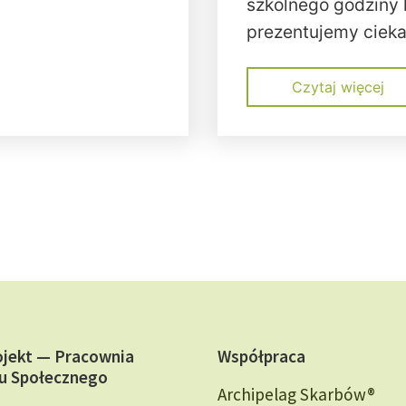
szkolnego godziny 
prezentujemy ciek
Czytaj więcej
ojekt — Pracownia
Współpraca
u Społecznego
Archipelag Skarbów®