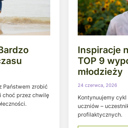
 Bardzo
Inspiracje 
czasu
TOP 9 wypo
młodzieży
24 czerwca, 2026
 z Państwem zrobić
i choć przez chwilę
Kontynuujemy cykl
łeczności.
uczniów – uczestn
profilaktycznych.