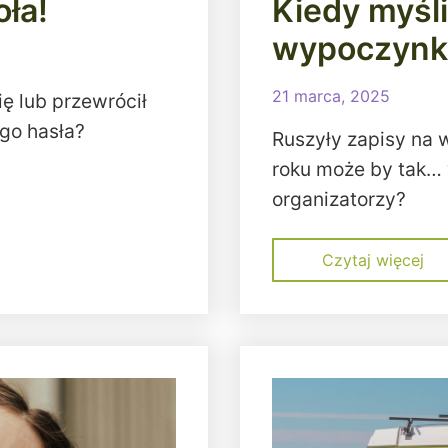
oła!
Kiedy myśl
wypoczynku
21 marca, 2025
ię lub przewrócił
go hasła?
Ruszyły zapisy na
roku może by tak…
organizatorzy?
Czytaj więcej