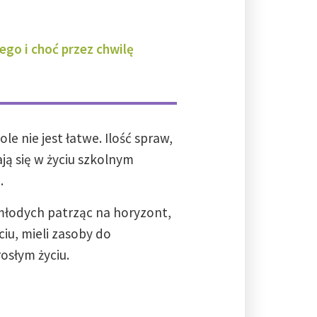
go i choć przez chwilę
 nie jest łatwe. Ilość spraw,
ą się w życiu szkolnym
.
młodych patrząc na horyzont,
yciu, mieli zasoby do
rosłym życiu.