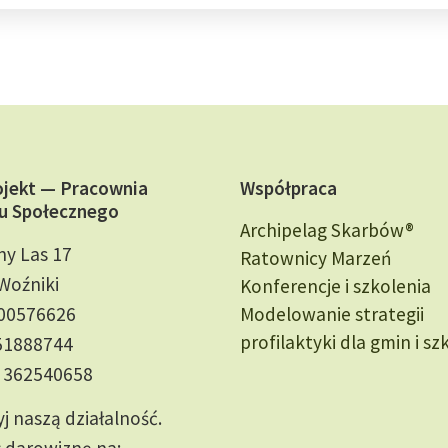
ojekt — Pracownia
Współpraca
u Społecznego
Archipelag Skarbów®
ny Las 17
Ratownicy Marzeń
Woźniki
Konferencje i szkolenia
000576626
Modelowanie strategii
profilaktyki dla gmin i sz
51888744
 362540658
j naszą działalność.