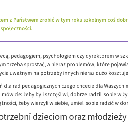
zem z Państwem zrobić w tym roku szkolnym coś dobre
 społeczności.
cą, pedagogiem, psychologiem czy dyrektorem w szkole
 trzeba sprostać, a nieraz problemów, które pojawiaj
ycia uważnym na potrzeby innych nieraz dużo kosztuje
eń dla rad pedagogicznych czego chcecie dla Waszych 
j mówicie: żeby byli szczęśliwi, dobrze radzili sobie w ż
ności, żeby wierzyli w siebie, umieli sobie radzić w do
potrzebni dzieciom oraz młodzieży