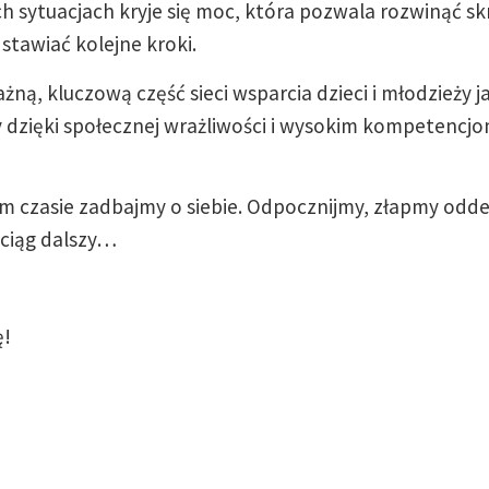
h sytuacjach kryje się moc, która pozwala rozwinąć sk
y stawiać kolejne kroki.
żną, kluczową część sieci wsparcia dzieci i młodzieży j
dzięki społecznej wrażliwości i wysokim kompetencjom 
 czasie zadbajmy o siebie. Odpocznijmy, złapmy odd
ciąg dalszy…
ę!