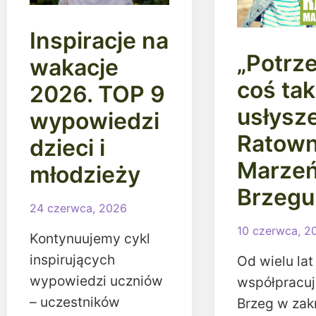
Inspiracje na
„Potrz
wakacje
coś ta
2026. TOP 9
usłysze
wypowiedzi
Ratown
dzieci i
Marze
młodzieży
Brzegu
24 czerwca, 2026
10 czerwca, 2
Kontynuujemy cykl
inspirujących
Od wielu lat
wypowiedzi uczniów
współpracu
– uczestników
Brzeg w zakr