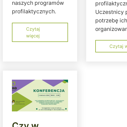
naszych programów
profilaktycz
profilaktycznych.
Uczestnicy 
potrzebę ic
organizowan
Czytaj
więcej
Czytaj 
Czy w