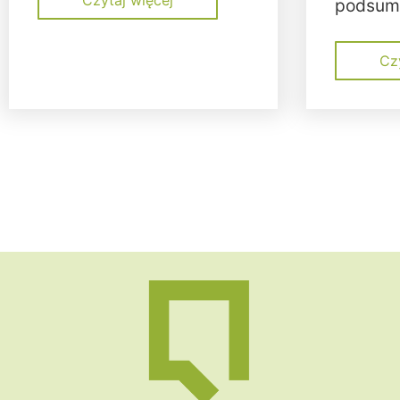
podsum
Cz