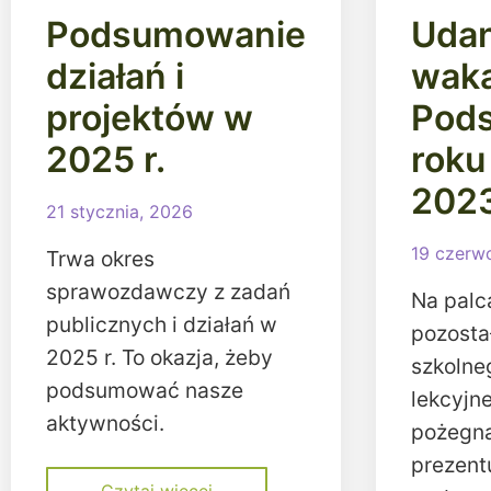
Podsumowanie
Uda
działań i
waka
projektów w
Pod
2025 r.
roku
202
21 stycznia, 2026
19 czerw
Trwa okres
sprawozdawczy z zadań
Na palc
publicznych i działań w
pozosta
2025 r. To okazja, żeby
szkolne
podsumować nasze
lekcyjne
aktywności.
pożegn
prezent
Czytaj więcej