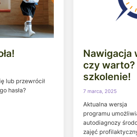
oła!
Nawigacja 
czy warto?
szkolenie!
ię lub przewrócił
go hasła?
7 marca, 2025
Aktualna wersja
programu umożliwi
autodiagnozy środo
zajęć profilaktycz