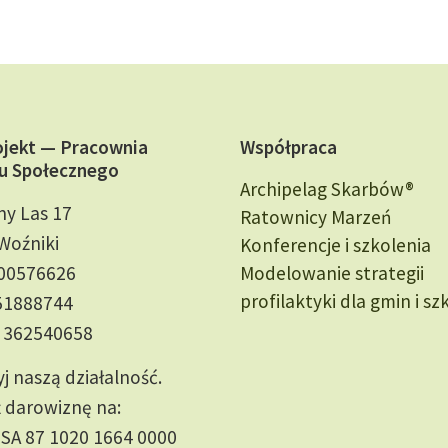
ojekt — Pracownia
Współpraca
u Społecznego
Archipelag Skarbów®
ny Las 17
Ratownicy Marzeń
Woźniki
Konferencje i szkolenia
000576626
Modelowanie strategii
profilaktyki dla gmin i sz
51888744
 362540658
j naszą działalność.
 darowiznę na:
SA 87 1020 1664 0000