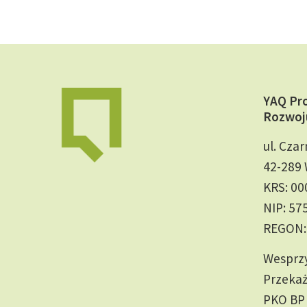
YAQ Pr
Rozwoj
ul. Czar
42-289 
KRS: 0
NIP: 57
REGON:
Wesprzy
Przekaż
PKO BP 