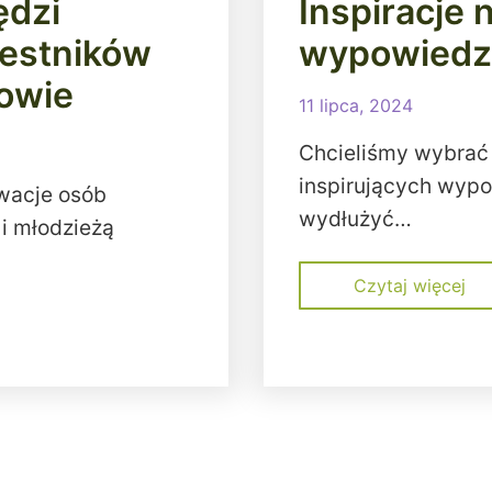
ędzi
Inspiracje 
zestników
wypowiedzi 
zowie
11 lipca, 2024
Chcieliśmy wybrać 
inspirujących wypow
wacje osób
wydłużyć…
 i młodzieżą
Czytaj więcej