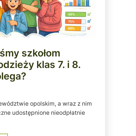
iśmy szkołom
dzieży klas 7. i 8.
lega?
ewództwie opolskim, a wraz z nim
zne udostępnione nieodpłatnie