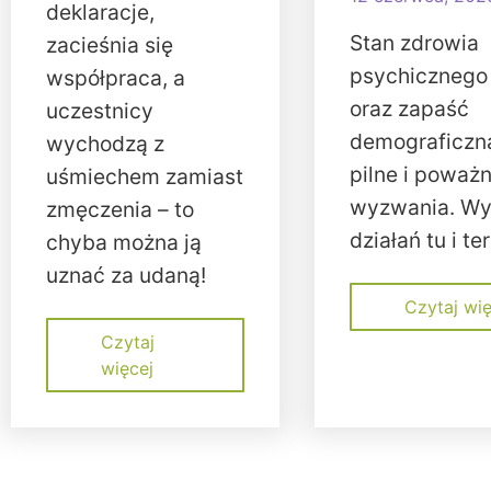
deklaracje,
Stan zdrowia
zacieśnia się
psychicznego
współpraca, a
oraz zapaść
uczestnicy
demograficzna
wychodzą z
pilne i poważ
uśmiechem zamiast
wyzwania. W
zmęczenia – to
działań tu i te
chyba można ją
uznać za udaną!
Czytaj wię
Czytaj
więcej