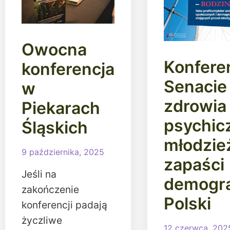
Owocna
Konfere
konferencja
Senacie 
w
zdrowia
Piekarach
psychic
Śląskich
młodzież
9 października, 2025
zapaści
Jeśli na
demogra
zakończenie
Polski
konferencji padają
życzliwe
12 czerwca, 202