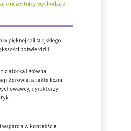
ca, a uczestnicy wychodzą z
 w pięknej sali Miejskiego
ększości potwierdzili
nicjatorka i główna
 i Zdrowia, a także liczni
wychowawcy, dyrektorzy i
tyki.
i wsparcia w kontekście