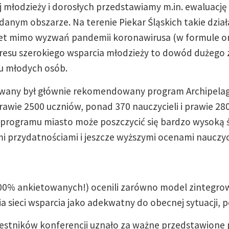
j młodzieży i dorosłych przedstawiamy m.in. ewaluację
danym obszarze. Na terenie Piekar Śląskich takie dział
t mimo wyzwań pandemii koronawirusa (w formule onl
resu szerokiego wsparcia młodzieży to dowód dużego
u młodych osób.
owany był głównie rekomendowany program Archipelag S
awie 2500 uczniów, ponad 370 nauczycieli i prawie 28
 programu miasto może poszczycić się bardzo wysoką
 przydatnościami i jeszcze wyższymi ocenami nauczyciel
100% ankietowanych!) ocenili zarówno model zintegro
 sieci wsparcia jako adekwatny do obecnej sytuacji, p
stników konferencji uznało za ważne przedstawione p