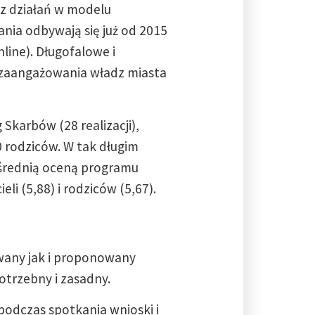
 z działań w modelu
ania odbywają się już od 2015
ine). Długofalowe i
 zaangażowania władz miasta
karbów (28 realizacji),
0 rodziców. W tak długim
 średnią oceną programu
i (5,88) i rodziców (5,67).
wany jak i proponowany
otrzebny i zasadny.
odczas spotkania wnioski i