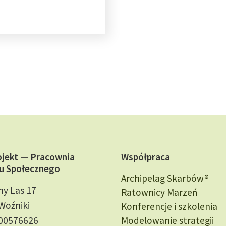
ojekt — Pracownia
Współpraca
u Społecznego
Archipelag Skarbów®
ny Las 17
Ratownicy Marzeń
Woźniki
Konferencje i szkolenia
000576626
Modelowanie strategii