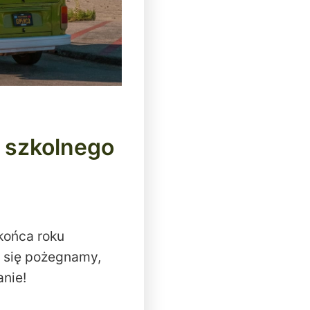
 szkolnego
końca roku
m się pożegnamy,
nie!