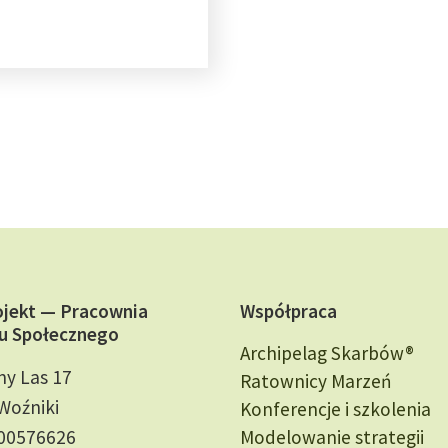
ojekt — Pracownia
Współpraca
u Społecznego
Archipelag Skarbów®
ny Las 17
Ratownicy Marzeń
Woźniki
Konferencje i szkolenia
000576626
Modelowanie strategii