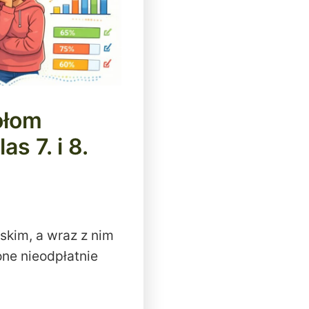
ołom
s 7. i 8.
skim, a wraz z nim
ne nieodpłatnie