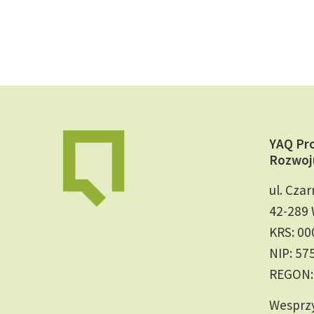
YAQ Pr
Rozwoj
ul. Czar
42-289 
KRS: 0
NIP: 57
REGON:
Wesprzy