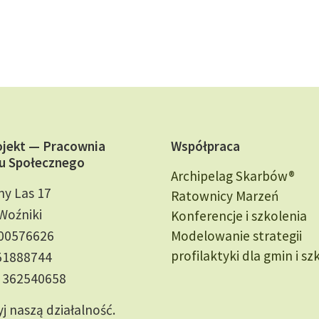
ojekt — Pracownia
Współpraca
u Społecznego
Archipelag Skarbów®
ny Las 17
Ratownicy Marzeń
Woźniki
Konferencje i szkolenia
000576626
Modelowanie strategii
profilaktyki dla gmin i sz
51888744
 362540658
j naszą działalność.