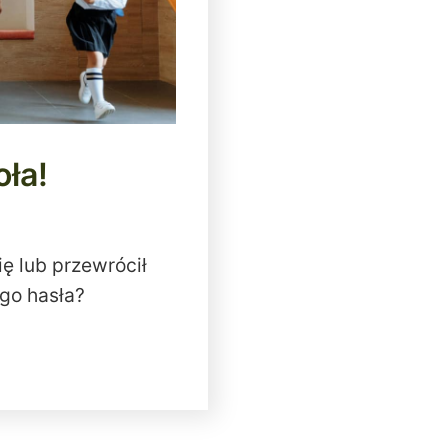
oła!
ię lub przewrócił
go hasła?