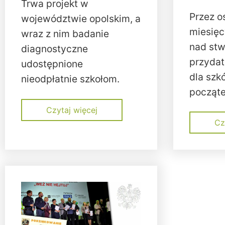
Trwa projekt w
Przez os
województwie opolskim, a
miesięc
wraz z nim badanie
nad st
diagnostyczne
przydat
udostępnione
dla szkó
nieodpłatnie szkołom.
począte
Czytaj więcej
Cz