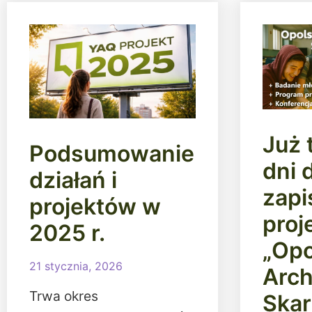
Już 
Podsumowanie
dni 
działań i
zap
projektów w
proj
2025 r.
„Opo
21 stycznia, 2026
Arch
Trwa okres
Ska