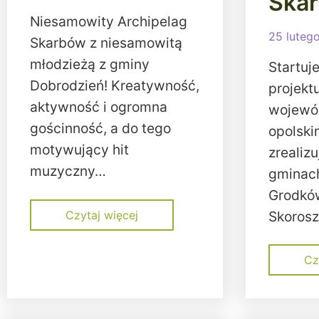
Ska
Niesamowity Archipelag
25 luteg
Skarbów z niesamowitą
młodzieżą z gminy
Startuj
Dobrodzień! Kreatywność,
projekt
aktywność i ogromna
wojewó
gościnność, a do tego
opolski
motywujący hit
zrealiz
muzyczny…
gminach
Grodków
Czytaj więcej
Skorosz
Cz