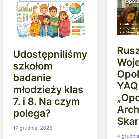
Rusz
Udostępniliśmy
Woj
szkołom
Opol
badanie
YAQ
młodzieży klas
„Opo
7. i 8. Na czym
Arch
polega?
Ska
17 grudnia, 2025
4 grudni