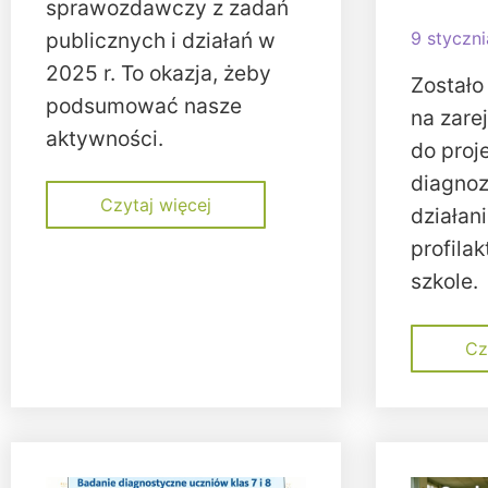
sprawozdawczy z zadań
publicznych i działań w
9 styczn
2025 r. To okazja, żeby
Zostało
podsumować nasze
na zare
aktywności.
do proj
diagnoz
Czytaj więcej
działan
profila
szkole.
Cz