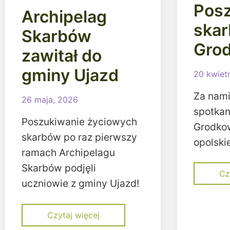
Posz
Archipelag
skar
Skarbów
Gro
zawitał do
gminy Ujazd
20 kwiet
Za nami
26 maja, 2026
spotkan
Poszukiwanie życiowych
Grodkow
skarbów po raz pierwszy
opolskie
ramach Archipelagu
Skarbów podjęli
Cz
uczniowie z gminy Ujazd!
Czytaj więcej