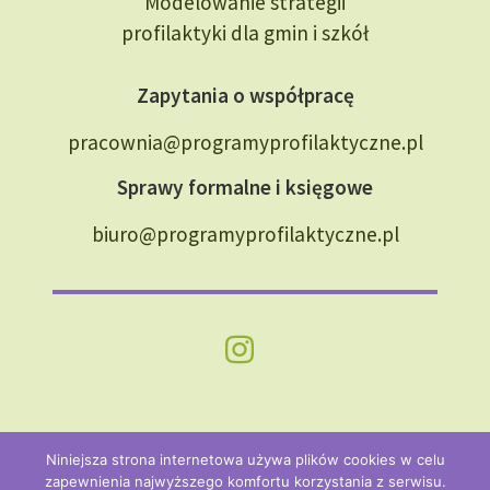
Modelowanie strategii
profilaktyki dla gmin i szkół
Zapytania o współpracę
pracownia@programyprofilaktyczne.pl
Sprawy formalne i księgowe
biuro@programyprofilaktyczne.pl
Niniejsza strona internetowa używa plików cookies w celu
© 2026 YAQ Projekt — Pracownia Rozwoju Społecznego.
zapewnienia najwyższego komfortu korzystania z serwisu.