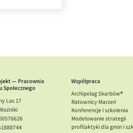
ojekt — Pracownia
Współpraca
u Społecznego
Archipelag Skarbów®
ny Las 17
Ratownicy Marzeń
Woźniki
Konferencje i szkolenia
000576626
Modelowanie strategii
profilaktyki dla gmin i sz
51888744