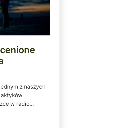
ocenione
a
 jednym z naszych
laktyków.
ążce w radio…