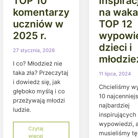
TOP 10
Inspirac
komentarzy
na waka
uczniów w
TOP 12
2025 r.
wypowi
dzieci i
27 stycznia, 2026
młodzie
I co? Młodzież nie
taka zła? Przeczytaj
11 lipca, 2024
i dowiedz się, jak
Chcieliśmy w
głęboko myślą i co
10 najcenniejs
przeżywają młodzi
najbardziej
ludzie.
inspirujących
wypowiedzi, a
Czytaj
musieliśmy tę 
więcej