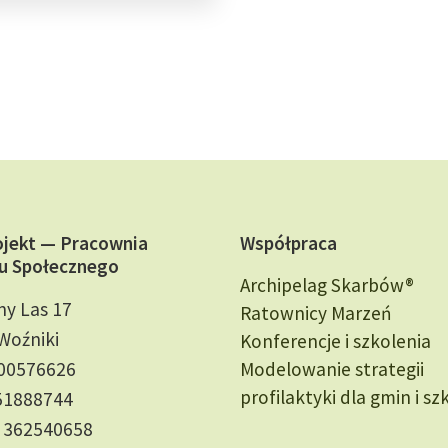
ojekt — Pracownia
Współpraca
u Społecznego
Archipelag Skarbów®
ny Las 17
Ratownicy Marzeń
Woźniki
Konferencje i szkolenia
000576626
Modelowanie strategii
profilaktyki dla gmin i sz
51888744
 362540658