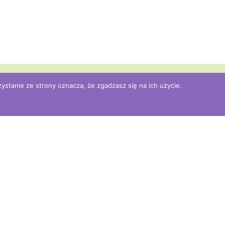
stanie ze strony oznacza, że zgadzasz się na ich użycie.
Zapytania o współpracę
pracownia@programyprofilaktyczne.pl
Sprawy formalne i księgowe
biuro@programyprofilaktyczne.pl
kół