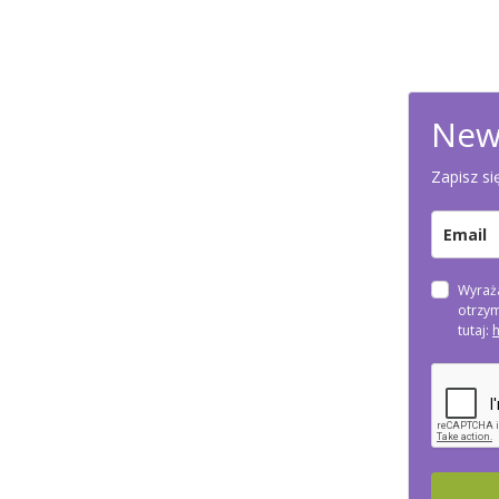
New
Zapisz si
Wyraż
otrzym
tutaj:
h