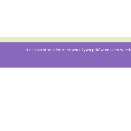
Niniejsza strona internetowa używa plików cookies w cel
YAQ Pr
Rozwoj
ul. Czar
42-289 
KRS: 0
NIP: 57
REGON:
Wesprzy