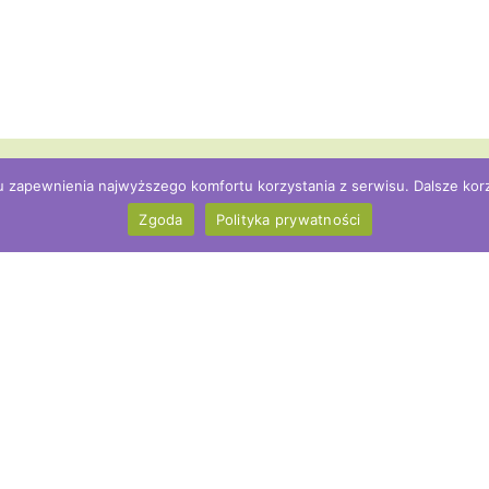
u zapewnienia najwyższego komfortu korzystania z serwisu. Dalsze korzy
Zgoda
Polityka prywatności
ojekt — Pracownia
Współpraca
u Społecznego
Archipelag Skarbów®
ny Las 17
Ratownicy Marzeń
Woźniki
Konferencje i szkolenia
000576626
Modelowanie strategii
51888744
profilaktyki dla gmin i sz
 362540658
j naszą działalność.