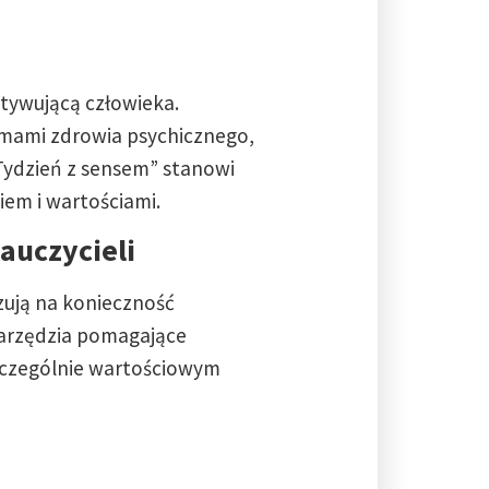
otywującą człowieka.
emami zdrowia psychicznego,
„Tydzień z sensem” stanowi
iem i wartościami.
auczycieli
azują na konieczność
narzędzia pomagające
szczególnie wartościowym