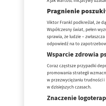
A jak wartość inicjatywy uzasa
Pragnienie poszuki
Viktor Frankl podkreślał, że 
Współczesny świat, pełen wyz
sprawia, że ludzie – zwłaszcz
odpowiedź na to zapotrzebowan
Wsparcie zdrowia ps
Coraz częstsze przypadki depre
promowania strategii wzmacni
w przezwyciężaniu trudności 
w dzisiejszych czasach.
Znaczenie logoterap