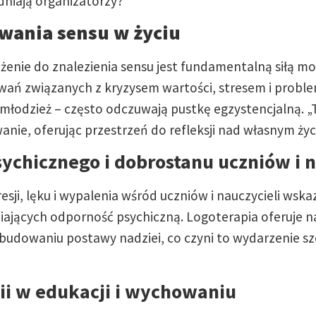
dniają organizatorzy?
wania sensu w życiu
dążenie do znalezienia sensu jest fundamentalną siłą m
wań związanych z kryzysem wartości, stresem i probl
a młodzież – często odczuwają pustkę egzystencjalną. 
ie, oferując przestrzeń do refleksji nad własnym życ
ychicznego i dobrostanu uczniów i n
sji, lęku i wypalenia wśród uczniów i nauczycieli wsk
ających odporność psychiczną. Logoterapia oferuje 
i budowaniu postawy nadziei, co czyni to wydarzenie 
ii w edukacji i wychowaniu