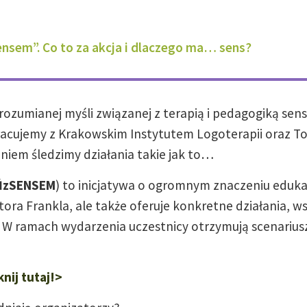
ensem”. Co to za akcja i dlaczego ma… sens?
 rozumianej myśli związanej z terapią i pedagogiką sen
acujemy z Krakowskim Instytutem Logoterapii oraz T
eniem śledzimy działania takie jak to…
ŃzSENSEM
) to inicjatywa o ogromnym znaczeniu eduka
tora Frankla, ale także oferuje konkretne działania, 
. W ramach wydarzenia uczestnicy otrzymują scenarius
knij tutaj!>