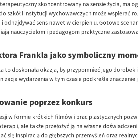
oterapeutyczny skoncentrowany na sensie życia, ma o
o szkół i instytucji wychowawczych może wspierać roz
mi i odnajdywać sens nawet w cierpieniu. Gotowe scen
ają nauczycielom i pedagogom praktyczne zastosowan
ktora Frankla jako symboliczny mome
la to doskonała okazja, by przypomnieć jego dorobek i
izacja wydarzenia w tym czasie podkreśla znaczenie jeg
owanie poprzez konkurs
sji w formie krótkich filmów i prac plastycznych poz
oterapii, ale także przełożyć ją na własne doświadczen
ać się inspiracją do głębszych przemyśleń oraz realn