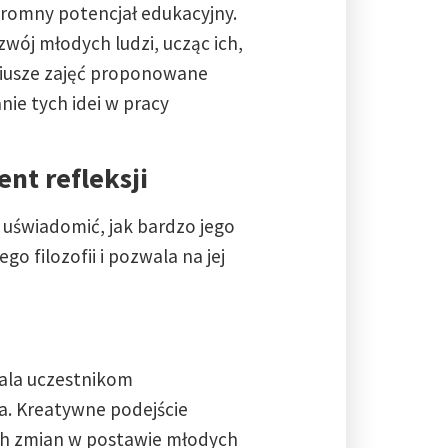
gromny potencjał edukacyjny.
wój młodych ludzi, ucząc ich,
ariusze zajęć proponowane
ie tych idei w pracy
nt refleksji
 uświadomić, jak bardzo jego
o filozofii i pozwala na jej
wala uczestnikom
ia. Kreatywne podejście
ych zmian w postawie młodych